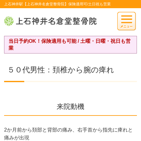
上石神井駅【上石神井名倉堂整骨院】保険適用可/土日祝も営業
当日予約OK！保険適用も可能 / 土曜・日曜・祝日も営
業
５０代男性：頚椎から腕の痺れ
来院動機
2か月前から頚部と背部の痛み、右手首から指先に痺れと
痛みが出現