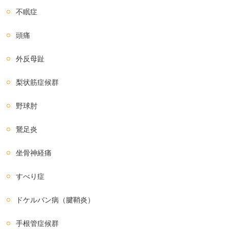
不眠症
頭痛
外反母趾
梨状筋症候群
野球肘
鵞足炎
坐骨神経痛
すべり症
ドケルバン病（腱鞘炎）
手根管症候群