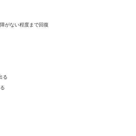
障がない程度まで回復
出る
る