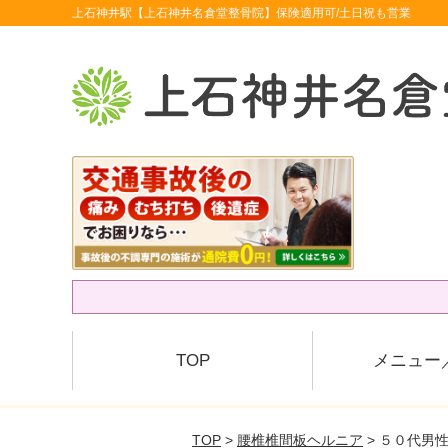
上石神井駅【上石神井名倉堂整骨院】保険適用可/土日祝も営業
TOP
メニュー
TOP
>
腰椎椎間板ヘルニア
> ５０代男