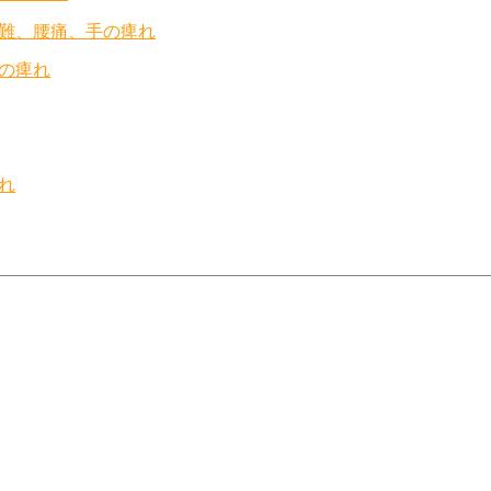
難、腰痛、手の痺れ
の痺れ
れ