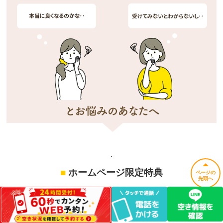
.
■
ホームページ限定特典
ページの
先頭へ
＼ お試し整体コース 通常4,000円〜 ／
▼