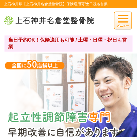
上石神井駅【上石神井名倉堂整骨院】保険適用可/土日祝も営業
当日予約OK！保険適用も可能 / 土曜・日曜・祝日も営
業