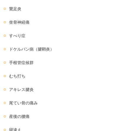
鵞足炎
坐骨神経痛
すべり症
ドケルバン病（腱鞘炎）
手根管症候群
むち打ち
アキレス腱炎
尾てい骨の痛み
産後の腰痛
寝違え