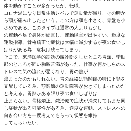
体を動かすことが多かったが、転職、
コロナ渦になり日常生活レベルで運動量が減り、その時か
ら顎が痛み出したという。この方は顎も小さく、骨盤も小
さめである。このタイプは通常の人よりも少し
の運動不足で身体が硬直し、運動障害が出やすい。適度な
運動指導、骨格矯正で症状は大幅に減少するが夜の食いし
ばりがある為、症状は残ってしまう。
そこで、東洋医学的診断の腹診断をしたところ胃熱、季肋
部のところが固い胸脇苦満があった。仕事か何かしらのス
トレスで気の流れが悪くなり、胃の熱が
溜まったのかもしれない。胃の経絡は顎関節の特に下顎を
支配している為、顎関節の運動障害がおきてしまったのだ
と考える。胃熱がある限り夜の食いしばりは
止まらない。骨格矯正、鍼治療で症状が消失してもまた同
じ症状が出る可能性がある為、適度な運動、ストレスへの
向き合い方を一度考えてもらって状態を維持
してもらいたい。