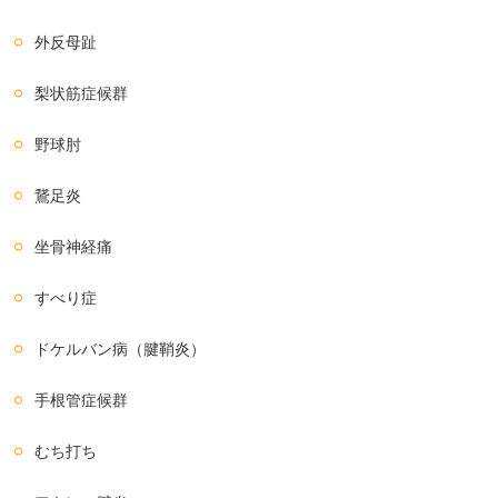
外反母趾
梨状筋症候群
野球肘
鵞足炎
坐骨神経痛
すべり症
ドケルバン病（腱鞘炎）
手根管症候群
むち打ち