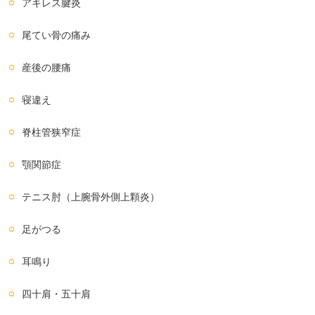
アキレス腱炎
尾てい骨の痛み
産後の腰痛
寝違え
脊柱管狭窄症
顎関節症
テニス肘（上腕骨外側上顆炎）
足がつる
耳鳴り
四十肩・五十肩