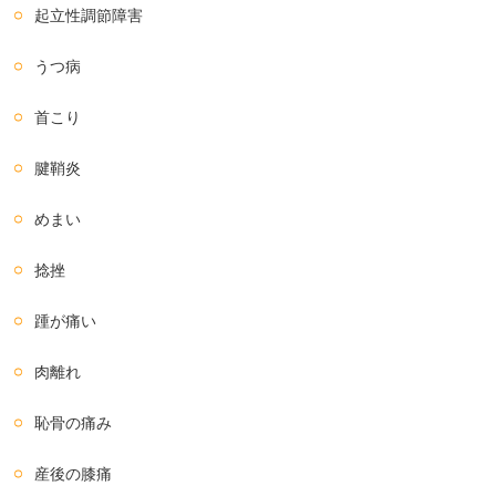
起立性調節障害
うつ病
首こり
腱鞘炎
めまい
捻挫
踵が痛い
肉離れ
恥骨の痛み
産後の膝痛