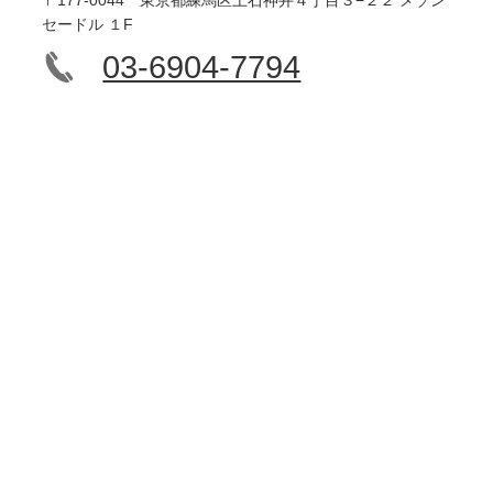
〒177-0044 東京都練馬区上石神井４丁目３−２２ メゾン
セードル １F
03-6904-7794