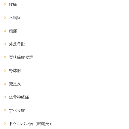
腰痛
不眠症
頭痛
外反母趾
梨状筋症候群
野球肘
鵞足炎
坐骨神経痛
すべり症
ドケルバン病（腱鞘炎）