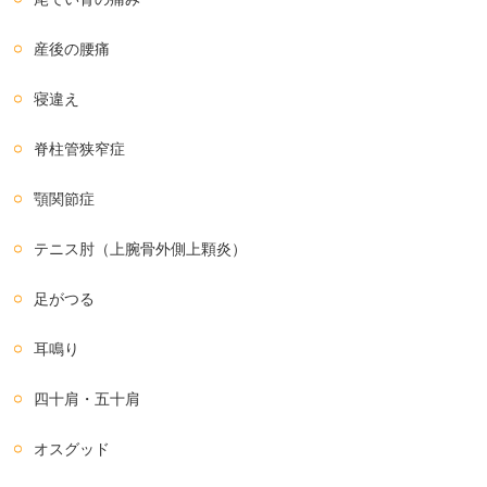
産後の腰痛
寝違え
脊柱管狭窄症
顎関節症
テニス肘（上腕骨外側上顆炎）
足がつる
耳鳴り
四十肩・五十肩
オスグッド