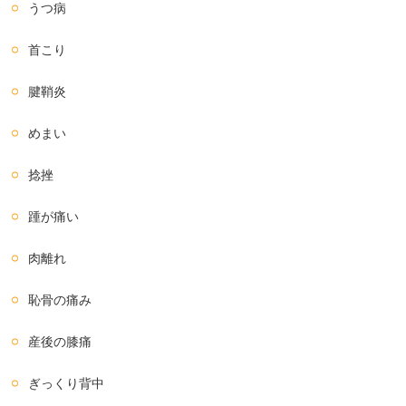
うつ病
首こり
腱鞘炎
めまい
捻挫
踵が痛い
肉離れ
恥骨の痛み
産後の膝痛
ぎっくり背中