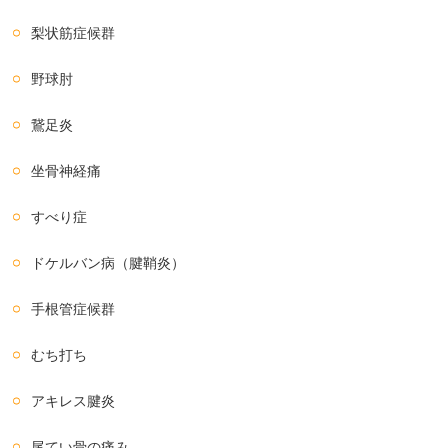
梨状筋症候群
野球肘
鵞足炎
坐骨神経痛
すべり症
ドケルバン病（腱鞘炎）
手根管症候群
むち打ち
アキレス腱炎
尾てい骨の痛み