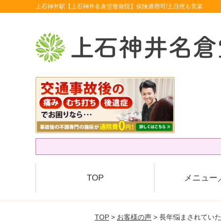
上石神井駅【上石神井名倉堂整骨院】保険適用可/土日祝も営業
TOP
メニュー
TOP
>
お客様の声
> 長年悩まされてい