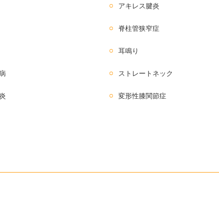
アキレス腱炎
脊柱管狭窄症
耳鳴り
病
ストレートネック
炎
変形性膝関節症