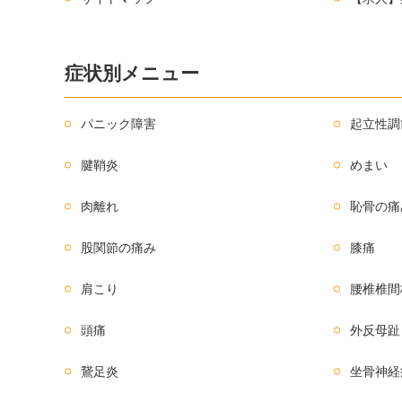
症状別メニュー
パニック障害
起立性調
腱鞘炎
めまい
肉離れ
恥骨の痛
股関節の痛み
膝痛
肩こり
腰椎椎間
頭痛
外反母趾
鵞足炎
坐骨神経