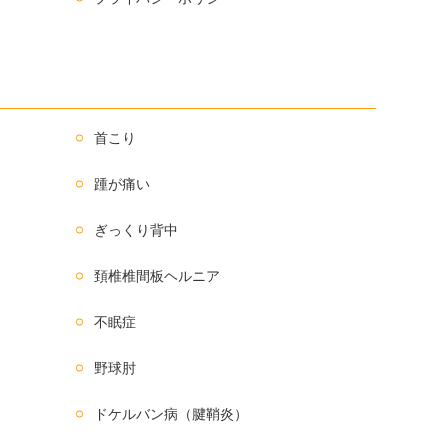
首こり
踵が痛い
ぎっくり背中
頚椎椎間板ヘルニア
不眠症
野球肘
ドケルバン病（腱鞘炎）