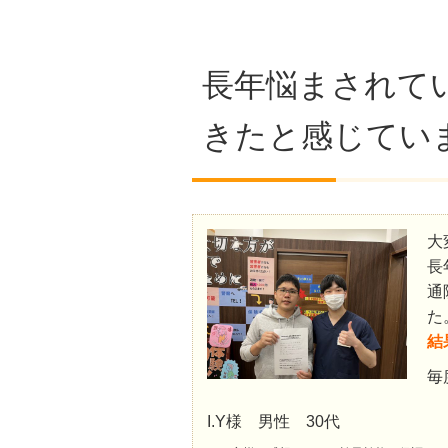
長年悩まされて
きたと感じてい
大
長
通
た
結
毎
I.Y様 男性 30代