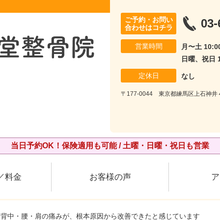
ご予約・お問い
03-
合わせはコチラ
営業時間
月〜土 10:00
日曜、祝日 10
定休日
なし
〒177-0044 東京都練馬区上石神
当日予約OK！保険適用も可能 / 土曜・日曜・祝日も営業
／料金
お客様の声
ア
た背中・腰・肩の痛みが、根本原因から改善できたと感じています