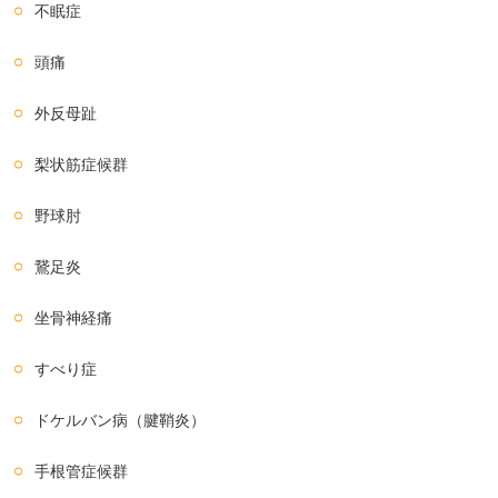
不眠症
頭痛
外反母趾
梨状筋症候群
野球肘
鵞足炎
坐骨神経痛
すべり症
ドケルバン病（腱鞘炎）
手根管症候群