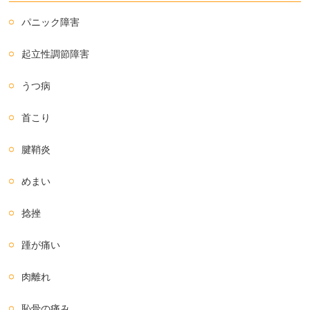
パニック障害
起立性調節障害
うつ病
首こり
腱鞘炎
めまい
捻挫
踵が痛い
肉離れ
恥骨の痛み