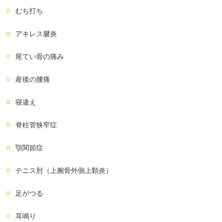
むち打ち
アキレス腱炎
尾てい骨の痛み
産後の腰痛
寝違え
脊柱管狭窄症
顎関節症
テニス肘（上腕骨外側上顆炎）
足がつる
耳鳴り