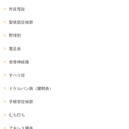
外反母趾
梨状筋症候群
野球肘
鵞足炎
坐骨神経痛
すべり症
ドケルバン病（腱鞘炎）
手根管症候群
むち打ち
アキレス腱炎