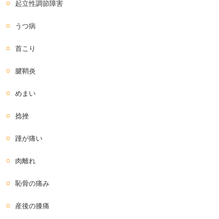
起立性調節障害
うつ病
首こり
腱鞘炎
めまい
捻挫
踵が痛い
肉離れ
恥骨の痛み
産後の膝痛