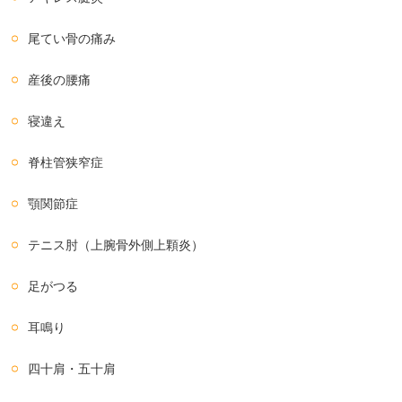
尾てい骨の痛み
産後の腰痛
寝違え
脊柱管狭窄症
顎関節症
テニス肘（上腕骨外側上顆炎）
足がつる
耳鳴り
四十肩・五十肩