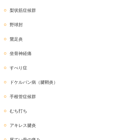
梨状筋症候群
野球肘
鵞足炎
坐骨神経痛
すべり症
ドケルバン病（腱鞘炎）
手根管症候群
むち打ち
アキレス腱炎
尾てい骨の痛み