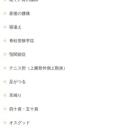
産後の腰痛
寝違え
脊柱管狭窄症
顎関節症
テニス肘（上腕骨外側上顆炎）
足がつる
耳鳴り
四十肩・五十肩
オスグッド